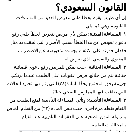
القانون السعودي؟
إن أي طبيب يقوم بخطأ طبي معرض للعديد من المساءلات
القانونية وهي كما يلي:
١. المساءلة المدنية:
يمكن لأي مريض يتعرض لخطأ طبي رفع
دعوى تعويض عن هذا الخطأ بسبب الأضرار التي لحقت به مثل
فقدان قدرته على الانتفاع بجسده وتعويضه عن الاضطراب
المعنوي والنفسي الذي تعرض له.
٢
. المساءلة الجنائية:
حيث يمكن للمريض رفع دعوى قضائية
جنائية يتم من خلالها فرض عقوبات على الطبيب عندما يرتكب
جريمة بحق المجتمع وفقًا للمادة(٢٨) التي يتم فيها تحديد الحالات
التي يعاقب فيها الممارس الصحي جنائيًا.
٣
. المساءلة التأديبية
: وتأتي المساءلة التأديبية لمنع الطبيب من
القيام بفعله مرة أخرى حيث تنص المادة (٣٢) من النظام الخاص
بمزاولة المهن الصحية على العقوبات التأديبية عند القيام
بالمخالفات الطبية.