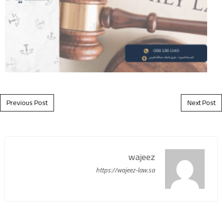
Post navigation
Previous Post
Next Post
wajeez
https://wajeez-law.sa