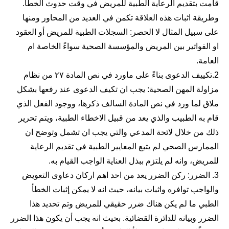
قامت بتقديم الرعاية الطبية للمريض في وقت حدوث الخطأ.
وطريقة اثبات هذه العلاقة تكمن في العديد من المحاور ومنها
على سبيل المثال لا الحصر: السجلات الطبية للمريض أو العقود
او الفواتير بين المريض والمؤسسة الصحية سواءً الخاصة ام
العامة.
2.تكييف الدعوى بناءً على ماورد في نص المادة ٢٧ من نظام
مزاولة المهن الصحية: يجب ان تكيف الدعوى عند رفعها بشكل
ملاق لما ورد في نص المادة السالف ذكرها، ووجود الفعل الذي
قام به الطبيب والذي يعد من قبيل الاخطاء الطبية، ويتم تحرير
ذلك من خلال لائحة المدعي والتي يجب ان تشمل وتوضح ان
الممارس الصحي لم يتبع المعايير الطبية في تقديم الرعاية
للمريض، وانه لم يلتزم ببذل العناية الواجب القيام به.
3. الضرر: ركن الضرر يعد من احد اهم اركان دعاوى التعويض
والواجب توافره واثبات بيانه، حيث انه لا يمكن إثبات الخطأ
الطبي ما لم يكن هناك ضرر حقيقي للمريض وتم تحديد هذا
الضرر وبيانه للدائرة القضائية. بحيث انه يجب أن يكون هذا الضرر