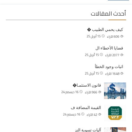
أحدث المقالات
كيف يحمي الطبيب �
15 أبريل 25
606
الآراء
قضايا الأخطاء ال
15 أبريل 25
2077
الآراء
اثبات وجود الخطأ
15 أبريل 25
1648
الآراء
قانون الاستثمـا�
16 ديسمبر 24
966
الآراء
القيمة المضافة ف
16 ديسمبر 24
42
الآراء
آليات تسوية النز